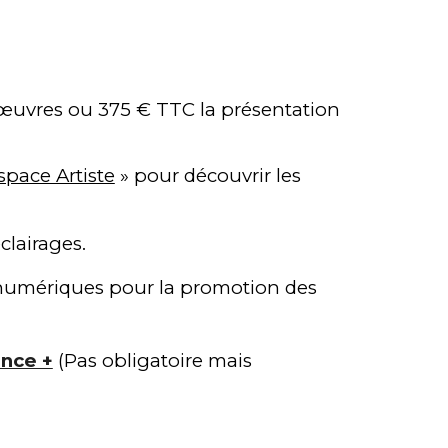
œuvres ou
375
€ TTC l
a présentation
space Artiste
» pour découvrir les
clairages.
 numériques pour la promotion des
nce +
(Pas obligatoire mais