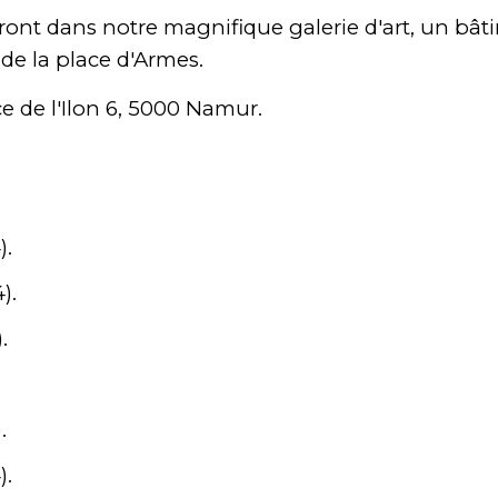
r
ont
dans
notre
magnifique
galerie d'art
, un
bât
 de
la place d'Armes
.
ce de l'Ilon 6, 5000 Namur.
).
).
.
.
).