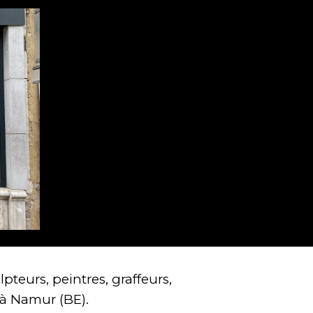
teurs, peintres, graffeurs,
 à
Namur
(BE).